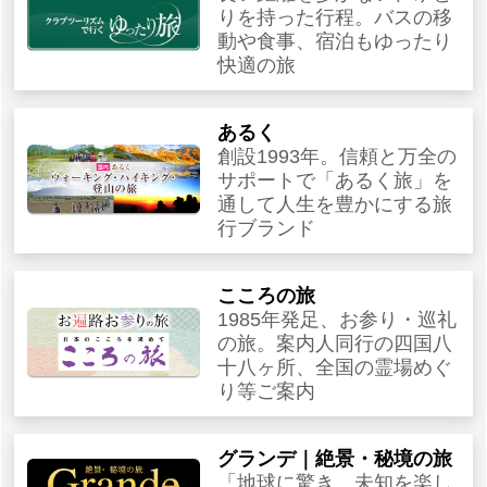
りを持った行程。バスの移
動や食事、宿泊もゆったり
快適の旅
あるく
創設1993年。信頼と万全の
サポートで「あるく旅」を
通して人生を豊かにする旅
行ブランド
こころの旅
1985年発足、お参り・巡礼
の旅。案内人同行の四国八
十八ヶ所、全国の霊場めぐ
り等ご案内
グランデ｜絶景・秘境の旅
「地球に驚き、未知を楽し