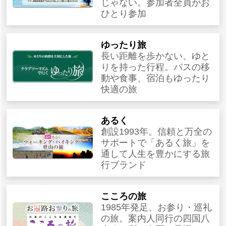
じゃない。参加者全員がお
ひとり参加
ゆったり旅
長い距離を歩かない、ゆと
りを持った行程。バスの移
動や食事、宿泊もゆったり
快適の旅
あるく
創設1993年。信頼と万全の
サポートで「あるく旅」を
通して人生を豊かにする旅
行ブランド
こころの旅
1985年発足、お参り・巡礼
の旅。案内人同行の四国八