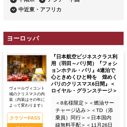
中近東・アフリカ
ヨーロッパ
『日本航空ビジネスクラス利
用（羽田～パリ間）『フォシ
ョンホテル・パリ』4連泊で
心ときめくひと時を 煌めく
パリのクリスマス6日間』＜
ヴォールヴィコント
ロイヤル・グランステージ＞
城のクリスマスの内
装（内装はその年に
＜8名様限定＞＜燃油サー
よって変わります）
チャージ込み＞＜TD（添
乗員）同行＞＜日本国内
クラツーPASS
線無料手配＞＜11月26日