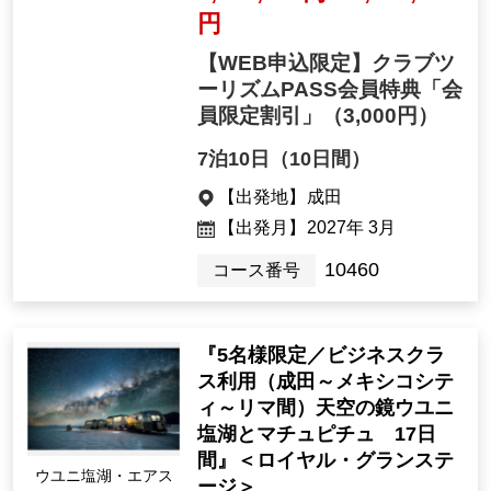
円
【WEB申込限定】クラブツ
ーリズムPASS会員特典「会
員限定割引」
（3,000円）
7泊10日（10日間）
【出発地】
成田
【出発月】
2027年 3月
10460
コース番号
『5名様限定／ビジネスクラ
ス利用（成田～メキシコシテ
ィ～リマ間）天空の鏡ウユニ
塩湖とマチュピチュ 17日
間』＜ロイヤル・グランステ
ウユニ塩湖・エアス
ージ＞