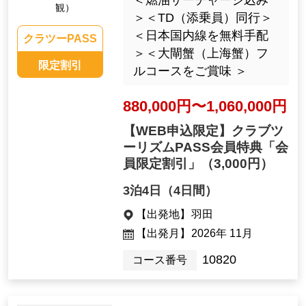
観）
＞＜TD（添乗員）同行＞
＜日本国内線を無料手配
クラツーPASS
＞＜大閘蟹（上海蟹）フ
限定割引
ルコースをご賞味 ＞
880,000円〜1,060,000円
【WEB申込限定】クラブツ
ーリズムPASS会員特典「会
員限定割引」
（3,000円）
3泊4日（4日間）
【出発地】
羽田
【出発月】
2026年 11月
10820
コース番号