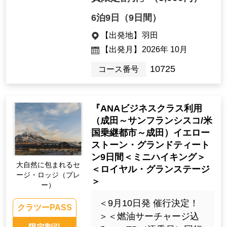
6泊9日（9日間）
【出発地】
羽田
【出発月】
2026年 10月
10725
コース番号
『ANAビジネスクラス利用
（成田～サンフランシスコ/米
国乗継都市～成田）イエロー
ストーン・グランドティート
ン9日間＜ミニハイキング＞
大自然に包まれるセ
＜ロイヤル・グランステージ
ージ・ロッジ（プレ
＞
ー）
＜9月10日発 催行決定！
クラツーPASS
＞＜燃油サーチャージ込