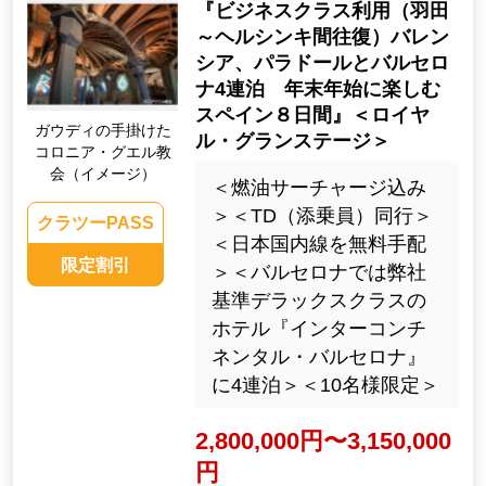
『ビジネスクラス利用（羽田
～ヘルシンキ間往復）バレン
シア、パラドールとバルセロ
ナ4連泊 年末年始に楽しむ
スペイン８日間』＜ロイヤ
ガウディの手掛けた
ル・グランステージ＞
コロニア・グエル教
会（イメージ）
＜燃油サーチャージ込み
＞＜TD（添乗員）同行＞
クラツーPASS
＜日本国内線を無料手配
限定割引
＞＜バルセロナでは弊社
基準デラックスクラスの
ホテル『インターコンチ
ネンタル・バルセロナ』
に4連泊＞＜10名様限定＞
2,800,000円〜3,150,000
円