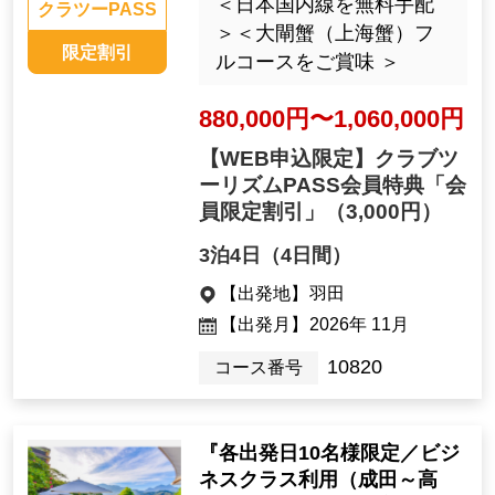
＜日本国内線を無料手配
クラツーPASS
＞＜大閘蟹（上海蟹）フ
限定割引
ルコースをご賞味 ＞
880,000円〜1,060,000円
【WEB申込限定】クラブツ
ーリズムPASS会員特典「会
員限定割引」
（3,000円）
3泊4日（4日間）
【出発地】
羽田
【出発月】
2026年 11月
10820
コース番号
『各出発日10名様限定／ビジ
ネスクラス利用（成田～高