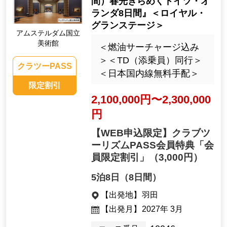
間）春光きらめくドイツ・オ
ランダ8日間』＜ロイヤル・
グランステージ＞
アムステルダム国立
美術館
＜燃油サーチャージ込み
＞＜TD（添乗員）同行＞
クラツーPASS
＜日本国内線無料手配＞
限定割引
2,100,000円〜2,300,000
円
【WEB申込限定】クラブツ
ーリズムPASS会員特典「会
員限定割引」
（3,000円）
5泊8日（8日間）
【出発地】
羽田
【出発月】
2027年 3月