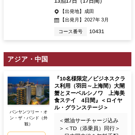
13泊17日（17日間）
【出発地】
成田
【出発月】
2027年 3月
10431
コース番号
アジア・中国
『10名様限定／ビジネスクラ
ス利用（羽田～上海間）大閘
蟹とヌーベルシノワ 上海美
食ステイ 4日間』＜ロイヤ
ル・グランステージ＞
バンヤンツリー・オ
ン・ザ・バンド（外
＜燃油サーチャージ込み
観）
＞＜TD（添乗員）同行＞