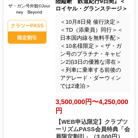
陸縦断 鉄道紀行9日間』＜
ザ・ガン号外観©Jour
ロイヤル・グランステージ＞
ney Beyond
＜10月8日発 催行決定＞
クラツーPASS
＜TD（添乗員）同行＞＜
日本国内線を無料手配＞
限定割引
＜10名様限定＞＜ザ・ガ
ン号のプラチナ・キャビ
ン2泊3日の優雅な滞在＞
＜列車に乗車する前後の
アデレード・ダーウィン
では2連泊＞
3,500,000円〜4,250,000
円
【WEB申込限定】クラブツ
ーリズムPASS会員特典「会
員限定割引」
（3,000円）