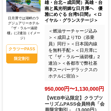
雄・台北～成田間）高雄・台
南と風光明媚な日月潭へ 優
雅にめぐる 台湾5日間』＜ロ
日月潭では湖畔のラ
イヤル・グランステージ＞
グジュアリーホテル
『ザ・ラルー涵碧
＜燃油サーチャージ込み
樓』に2連泊（イメー
＞＜成田よりTD（添乗
ジ）
員）同行＞＜日本国内線
クラツーPASS
を無料手配＞＜日月潭に
て『ザ・ラルー涵碧樓』2
限定割引
連泊＞＜各都市で弊社基
準スーパーデラックスの
ホテルに宿泊＞
950,000円〜1,130,000円
【WEB申込限定】クラブツ
ーリズムPASS会員特典「会
員限定割引」
（3,000円）