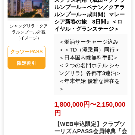
ルンプール～ペナン／クアラ
ルンプール～成田間）マレー
シア新春の旅 8日間』＜ロ
シャングリラ・クア
イヤル・グランステージ＞
ラルンプール外観
（イメージ）
＜燃油サーチャージ込み
＞＜TD（添乗員）同行＞
クラツーPASS
＜日本国内線無料手配＞
限定割引
＜２つの名門ホテル シャ
ングリラに各都市3連泊＞
＜年末年始 優雅な滞在を
＞
1,800,000円〜2,150,000
円
【WEB申込限定】クラブツ
ーリズムPASS会員特典「会