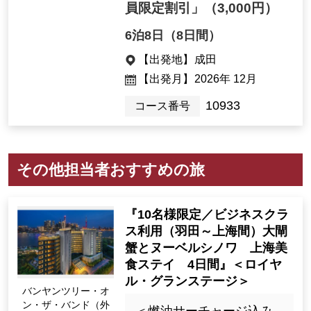
員限定割引」
（3,000円）
6泊8日（8日間）
【出発地】
成田
【出発月】
2026年 12月
10933
コース番号
その他担当者おすすめの旅
『10名様限定／ビジネスクラ
ス利用（羽田～上海間）大閘
蟹とヌーベルシノワ 上海美
食ステイ 4日間』＜ロイヤ
ル・グランステージ＞
バンヤンツリー・オ
ン・ザ・バンド（外
＜燃油サーチャージ込み