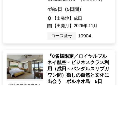
4泊5日（5日間）
【出発地】
成田
【出発月】
2026年 11月
10904
コース番号
『8名様限定／ロイヤルブル
ネイ航空・ビジネスクラス利
用（成田～バンダルスリブガ
ワン間）癒しの自然と文化に
出会う ボルネオ島 5日
深緑の自然の中のシ
間』＜ロイヤル・グランステ
ャングリラ・ラサ・
ージ＞
リア・リゾート（イ
メージ）
【8名様限定】＜TD（添
乗員）同行＞＜日本国内
クラツーPASS