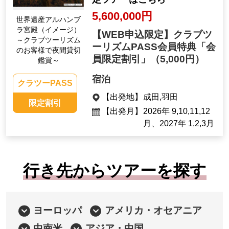
5,600,000円
世界遺産アルハンブ
ラ宮殿（イメージ）
【WEB申込限定】クラブツ
～クラブツーリズム
ーリズムPASS会員特典「会
のお客様で夜間貸切
員限定割引」
（5,000円）
鑑賞～
宿泊
クラツーPASS
【出発地】
成田,羽田
限定割引
【出発月】
2026年 9,10,11,12
月、2027年 1,2,3月
行き先からツアーを探す
ヨーロッパ
アメリカ・オセアニア
中南米
アジア・中国