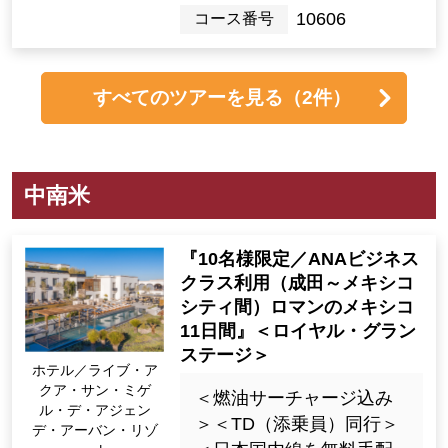
10606
コース番号
すべてのツアーを見る
（2件）
中南米
『10名様限定／ANAビジネス
クラス利用（成田～メキシコ
シティ間）ロマンのメキシコ
11日間』＜ロイヤル・グラン
ステージ＞
ホテル／ライブ・ア
クア・サン・ミゲ
＜燃油サーチャージ込み
ル・デ・アジェン
＞＜TD（添乗員）同行＞
デ・アーバン・リゾ