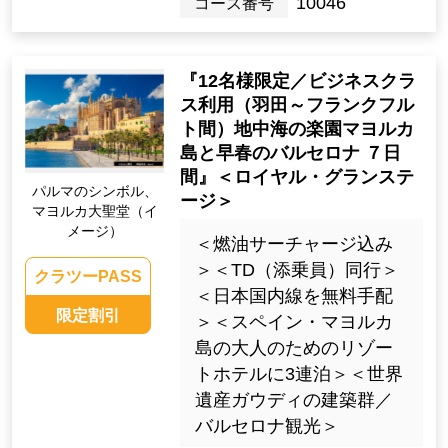
10046
コース番号
『12名様限定／ビジネスクラ
ス利用（羽田～フランクフル
ト間）地中海の楽園マヨルカ
島と早春のバルセロナ ７日
間』＜ロイヤル・グランステ
パルマのシンボル、
ージ＞
マヨルカ大聖堂（イ
メージ）
＜燃油サーチャージ込み
＞＜TD（添乗員）同行＞
クラツーPASS
＜日本国内線を無料手配
限定割引
＞＜スペイン・マヨルカ
島の大人のためのリゾー
トホテルに3連泊＞＜世界
遺産ガウディの建築群／
バルセロナ観光＞