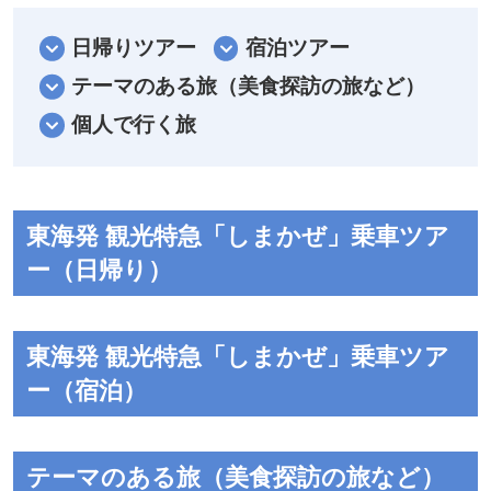
大阪難波駅・近鉄名古屋駅・京都駅から賢島駅まで
日帰りツアー
宿泊ツアー
各１往復ずつ運行。
テーマのある旅（美食探訪の旅など）
颯爽感と上質さを兼ね備えた「しまかぜ」で、伊勢
個人で行く旅
志摩地域へご案内いたします。
すべて（3・4号車を除く）3列のプレミ
アムシート
東海発 観光特急「しまかぜ」乗車ツア
ー（日帰り）
東海発 観光特急「しまかぜ」乗車ツア
ー（宿泊）
テーマのある旅（美食探訪の旅など）