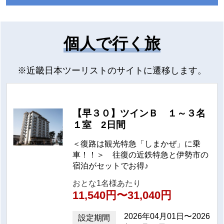
個人で行く旅
(イメージ)
※近畿日本ツーリストのサイトに遷移します。
座席はすべて幅広でデラックスカー仕様の3列シー
ト。
座席前後の間隔は125cmあり、広々とした座席空間
を確保しています。
【早３０】ツインＢ １～３名
１室 2日間
また、シートには本革を使用し、電動レッグレスト
(ふくらはぎを支える足のせ)を装備！鉄道車両で初
＜復路は観光特急「しまかぜ」に乗
めてシート背もたれにエアクッションを設置し、腰
車！！＞ 往復の近鉄特急と伊勢市の
部の硬さを調整するリラクゼーション機能をそなえ
宿泊がセットでお得♪
ています。
おとな1名様あたり
コンセント・読書灯などのうれしい設備も！
11,540円〜31,040円
2026年04月01日〜2026
設定期間
とっておきの空間で過ごす楽しさ