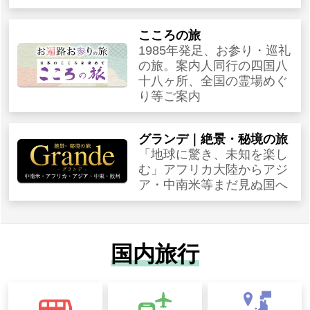
こころの旅
1985年発足、お参り・巡礼
の旅。案内人同行の四国八
十八ヶ所、全国の霊場めぐ
り等ご案内
グランデ｜絶景・秘境の旅
「地球に驚き、未知を楽し
む」アフリカ大陸からアジ
ア・中南米等まだ見ぬ国へ
国内旅行