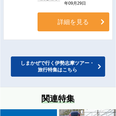
年09月29日
詳細を見る
グループ席車両 洋風個室
カフェ車両(2階)
(3～4人用)
しまかぜで行く伊勢志摩ツアー・
旅行特集はこちら
快適な旅をアテンダントがサポート
「しまかぜ」では専属のアテンダントが乗車し、お
関連特集
客様のお出迎え、お見送り、軽食や飲料の販売をい
たします。
クラフトビールをはじめ沿線の名産にこだわった車