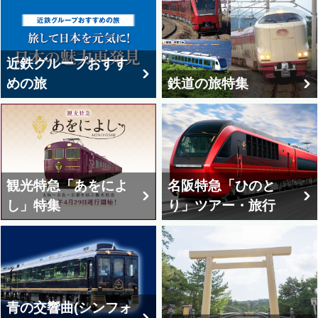
内販売メニューをお楽しみいただくことができま
す。
近鉄グループおすす
めの旅
鉄道の旅特集
観光特急「あをによ
名阪特急「ひのと
し」特集
り」ツアー・旅行
青の交響曲(シンフォ