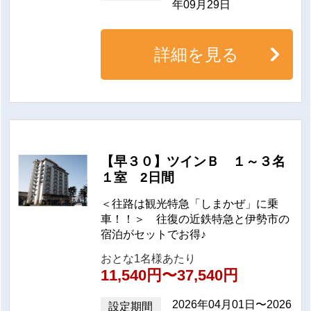
年09月29日
「しまかぜ」は全6両編成。
詳細を見る
1号車・6号車に見晴らしの良い『展望車両』があり
ます。
グループでご乗車いただけるサロン席・和風個室・
洋風個室で構成された『グループ車両』、景色とと
もに景色も楽しめる『カフェ車両』がレールの旅を
彩ります。
【早３０】ツインＢ １～３名
１室 2日間
＜往路は観光特急「しまかぜ」に乗
車！！＞ 往復の近鉄特急と伊勢市の
宿泊がセットでお得♪
おとな1名様あたり
グループ席車両 サロン席
グループ席車両 和風個室
11,540円〜37,540円
(4～6人用)
(3～4人用)
2026年04月01日〜2026
設定期間