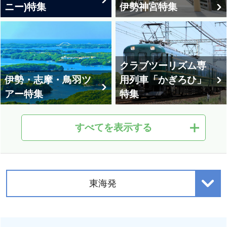
ニー)特集
伊勢神宮特集
クラブツーリズム専
伊勢・志摩・鳥羽ツ
用列車「かぎろひ」
アー特集
特集
すべてを表示する
クルーズトレイン
「ななつ星in九州」ツ
九州観光列車ツアー
アー
特集
東海発